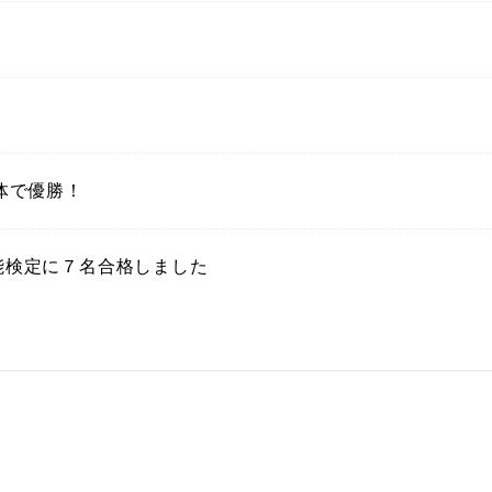
体で優勝！
能検定に７名合格しました