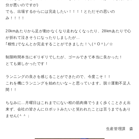
分が悪いのですが)
でも、出場するからには完走したい！！！！とただその思いの
み！！！！
20kmあたりから足が動かなくなり走れなくなったり、28kmあたりで心
が折れて泣きそうになったりしましたが…
｢根性｣でなんとか完走することができました！＼(＾O＾)／☆
制限時間本当にギリギリでしたが、ゴールできて本当に良かった！
とても嬉しかったです！
ランニングの良さを感じることができたので、今度こそ！！
これを機にランニングを始めたいな～と思っています。脱☆運動不足人
間！！
ちなみに…月曜日はこれまでにない程の筋肉痛でうまく歩くことさえ出
来ず、会社の皆さんにロボットみたいと笑われたことは言うまでもあり
ません(＾＾；
生産管理課 森