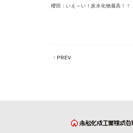
櫻田：いえ～い！炭水化物最高！！
PREV