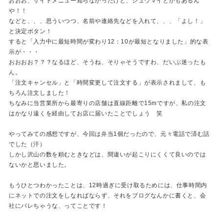
おおお、サイドメニュー知らなかったけど、シュウマイとかもあるん
や！！
などと、、、思ういつつ、名前や連絡先などを入れて、、、「よし！」
と決定ボタン！
すると「入力中に最短時間が変わり12：10が最短となりました」的な表
示が・・・
おおおお？？？なるほど、そうね、そりゃそうですわ、だいぶ迷ったも
ん。
「注文キャンセル」と「時間変更して注文する」が表示されまして、も
ちろん注文しました！
ちなみに当営業所から最寄りの店舗は直線距離で15mですが、私の注文
はかなり遠くを経由してお店に届いたことでしょう 笑
やってみての感想ですが、今回は弁当1個だったので、元々電話で済む話
でした（汗）
しかし沢山の数を頼むときなどは、間違いが起こりにくくて良いのでは
ないかと思いました。
もうひとつわかったことは、12時過ぎに受け取るためには、仕事時間内
にネットでの注文をしなればならず、それをブログなんかに書くと、会
社にバレちゃうな、ってことです！