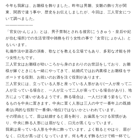
今年も我家は、お雛様を飾りました。昨年は男雛、女雛の飾り方が関
東、関西で違う事や、歴史をお伝えしましたが、今回は、三人官女につ
いて調べました。
———————
「官女(かんじょ)」とは、男子禁制とされる後宮(こうきゅう・皇后や妃
が住む場所)での生活管理や雑務を行う女性の事で「女官(じょかん)」と
もいいます。
礼儀作法や楽器の演奏、歌などを教える立場でもあり、多彩な才能を持
つ女性たちです。
三人官女はお雛様が幼いころから身のまわりのお世話をしており、お雛
様が嫁ぐときにも一緒にやってきて、結婚式ではお内裏様とお雛様をサ
ポートする役割、お祝いのお酒を注ぐ役割があります。
三人官女には、立っている人形と座っている人形があり(一人が座って二
人が立っている場合と、一人が立って二人が座っている場合があり)、地
方によって違いがあるようです。飾る場合は、一人だけ違う姿をしてい
るものを中央に置きます。中央に置く人形は三人の中で一番年上の既婚
者(お局的な役割で一番偉い地位)ではないかといわれています。
その理由として、昔は結婚すると眉を剃り、お歯黒をつける習慣があ
り、中央に飾る人形には眉がなく、口元が黒くなっています。
我家は座っている人形を中央に飾っています。よく観るとやはり、眉が
なく、口元が黒っぽくなっています。何も考えず飾るだけで精一杯でし