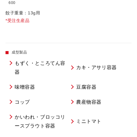
600
餃子重量：13g用
*受注生産品
成型製品
もずく・ところてん容
カキ・アサリ容器
器
味噌容器
豆腐容器
コップ
農産物容器
かいわれ・ブロッコリ
ミニトマト
ースプラウト容器