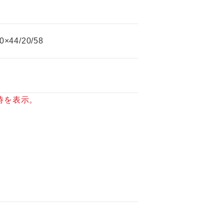
0×44/20/58
時を表⽰。