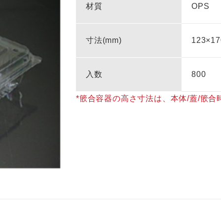
材質
OPS
寸法(mm)
123×17
入数
800
*篏合容器の⾼さ寸法は、本体/蓋/篏合