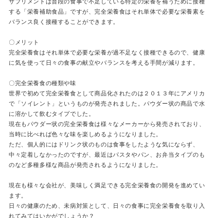
サプリメントは普段の食事で不足している特定の栄養を補うために接種
する「栄養補助食品」ですが、完全栄養食はそれ単体で必要な栄養素を
バランス良く接種することができます。
〇メリット
完全栄養食はそれ単体で必要な栄養が過不足なく接種できるので、健康
に気を使って日々の食事の献立やバランスを考える手間が減ります。
〇完全栄養食の種類や味
世界で初めて完全栄養食として商品化されたのは２０１３年にアメリカ
で「ソイレント」というものが発売されました。パウダー状の商品で水
に溶かして飲むタイプでした。
現在もパウダー状の完全栄養食は様々なメーカーから発売されており、
当時に比べれば色々な味を楽しめるようになりました。
ただ、個人的にはドリンク状のものは食事をしたような気にならず、
中々定着しなかったのですが、最近はパスタやパン、お弁当タイプのも
のなど多種多様な商品が発売されるようになりました。
現在も様々な会社が、美味しく満足できる完全栄養食の開発を進めてい
ます。
日々の健康のため、未病対策として、日々の食事に完全栄養食を取り入
れてみてはいかがでしょうか？