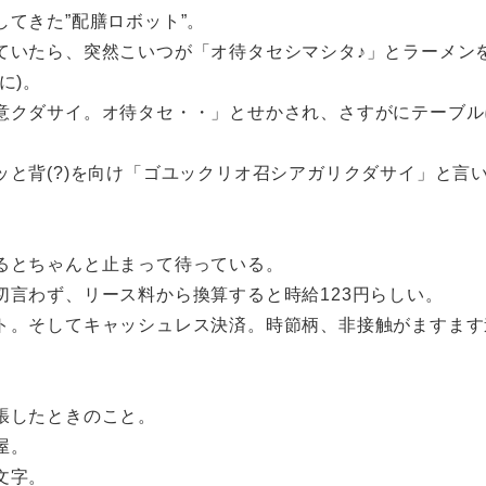
てきた”配膳ロボット”。
ていたら、突然こいつが「オ待タセシマシタ♪」とラーメン
に)。
意クダサイ。オ待タセ・・」とせかされ、さすがにテーブル
。
と背(?)を向け「ゴユックリオ召シアガリクダサイ」と言
るとちゃんと止まって待っている。
切言わず、リース料から換算すると時給123円らしい。
ト。そしてキャッシュレス決済。時節柄、非接触がますます
張したときのこと。
屋。
文字。