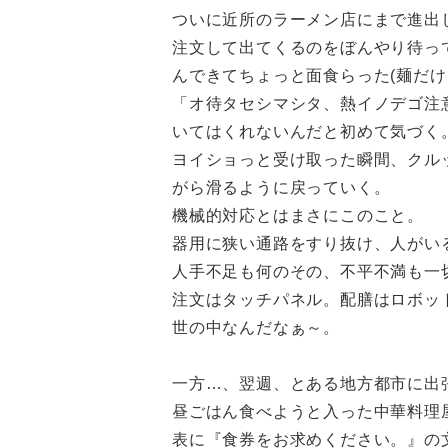
ついに近所のラーメン店にまで進出し
注文して出てくるのをぼんやり待っ
んできてちょっと面食らった(麺だけ
「オ待タセシマシタ、熱イノデゴ注
いてはくれないんだと初めて気づく
ヨイショっと受け取った瞬間、クルッ
がら滑るように戻っていく。
機械的対応とはまさにこのこと。
器用に狭い通路をすり抜け、人がい
人手不足も何のその、不平不満も一
注文はタッチパネル。配膳はロボッ
世の中なんだなぁ～。
一方…、翌週、とある地方都市に出
昼ごはん食べようと入った中華料理
表に『食券をお求めください。』の