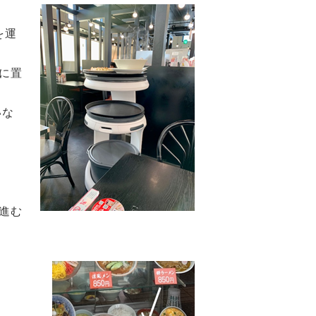
を運
に置
いな
進む