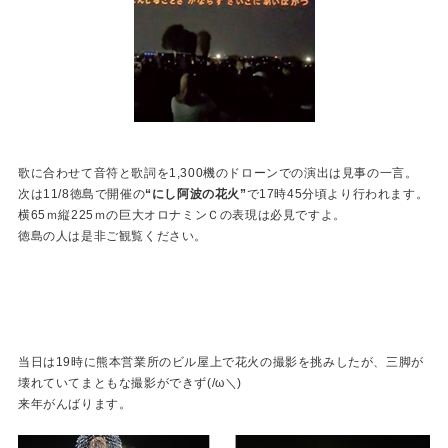
歌に合わせて音符と歌詞を1,300機のドローンでの演出は見事の一言。
次は11/8徳島で開催の
“にし阿波の花火”
で17時45分頃より行われます。
横65ｍ縦225ｍの巨大オロナミンＣの表現は必見ですよ。
徳島の人は是非ご観覧ください。
当日は19時に熊本営業所のビル屋上で花火の撮影を挑みしたが、三脚が
壊れていてまともな撮影ができず(/ω＼)
来年がんばります。