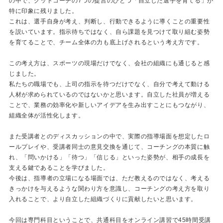
の中で、グッドコーチの7つの提言のひとつ「自立した選手を育てる」が
特に印象に残りました。
これは、選手自身が考え、判断し、行動できるように導くことの重要性
を説いています。指示待ちではなく、自ら課題を見つけて取り組む姿勢
を育てることで、チーム全体の力も底上げされるという考え方です。
この考え方は、スポーツの現場だけでなく、会社の組織にも通じると感
じました。
私たちの職場でも、上司の指示を待つだけでなく、自分で考えて動ける
人材が求められているのではないかと思います。自立した社員が増える
ことで、業務の効率化や新しいアイデアを生み出すことにもつながり、
組織全体が活性化します。
また受講者とのディスカッションの中で、実際の指導場面を想定したロ
ールプレイや、受講者同士の意見交換を通じて、コーチングの本質に触
れ、「問いかける」「待つ」「信じる」といった姿勢が、相手の成長を
支える鍵であることを学びました。
今後は、指導者の立場になる場面では、ただ教えるのではなく、考える
きっかけを与えるような関わり方を意識し、コーチングの考え方を取り
入れることで、より自立した組織づくりに貢献したいと思います。
今回は専門科目ということで、共通科目をオンライン講習で45時間受講