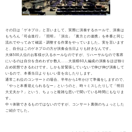
その日は「ゲネプロ」と言いまして、実際に演奏するホールで、演奏は
もちろん「司会進行」「照明」「演出」「裏方との連携」を本番と同じ
流れでやってみて確認・調整する作業をやっていました。実を言います
と、自分はこのゲネプロの方が演奏会当日よりも好きなんです。
大体500人位のお客様が入るホールなのですが、リハーサルなので客席
にいるのは自分を含めわずか数人……大規模60人編成の演奏をほぼ独り
占め状態できるわけです。しかも皆緊張していないで伸び伸び演奏して
いるので、本番当日よりもいい音を出したりします。
通常これ位のコンサートの場合、半年から1年かけて準備をしますので、
「やっと本番迎えられるなー」というのと、時々ミスしたりして「明日
大丈夫か？」という、ちょっと複雑な思いで聞いている時間にもなりま
す。
中々体験できるものではないのですが、コンサート裏側のちょっとした
ご紹介でした。